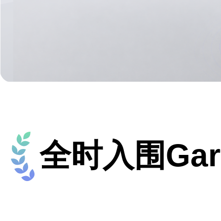
主
要
全时入围Gart
内