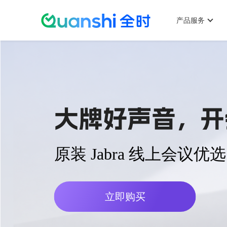
主
跳
菜
产品服务
单
转
大牌好声音，开
原装 Jabra 线上会议优选
到
立即购买