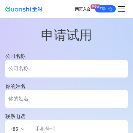
网页入会
下载中心
跳
转
到
主
要
内
容